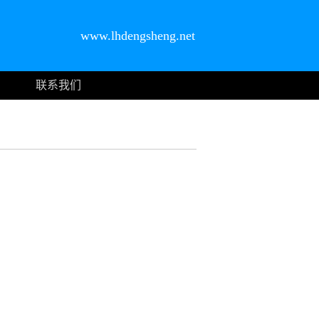
www.lhdengsheng.net
联系我们